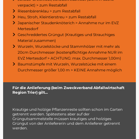
verpackt) > zum Restabfall
Riesenbärenklau > zum Restabfall
Heu, Stroh, Kleintierstreu > zum Restabfall
Japanischer Staudenknöterich > Annahme nur im EVZ
Mertesdorf
Geschreddertes Grüngut (Krautiges und Strauchiges
Material zusammen)
Wurzeln, Wurzelstöcke und Stammhölzer mit mehr als
20cm Durchmesser (kostenpflichtige Annahme NUR im
EVZ Mertesdorf > ACHTUNG: max. Durchmesser 1,00m)
Baumstümpfe mit Wurzeln, Wurzelstücke mit einem
Durchmesser größer 1,00 m > KEINE Annahme möglich
Für die Anlieferung (beim Zweckverband Abfallwirtschaft
Region Trier) gilt...
Krautige und holzige Pflanzenreste sollten schon im Garten
getrennt werden. Spätestens aber auf der
Grüngutsammelstelle müssen krautiges und holziges
Grüngut von der Anliefererin und dem Anlieferer getrennt
werden.