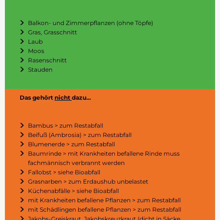
Balkon- und Zimmerpflanzen (ohne Töpfe)
Gras, Grasschnitt
Laub
Moos
Rasenschnitt
Stauden
Das gehört
nicht
dazu...
Bambus > zum Restabfall
Beifuß (Ambrosia) > zum Restabfall
Blumenerde > zum Restabfall
Baumrinde > mit Krankheiten befallene Rinde muss
fachmännisch verbrannt werden
Fallobst > siehe Bioabfall
Grasnarben > zum Erdaushub unbelastet
Küchenabfälle > siehe Bioabfall
mit Krankheiten befallene Pflanzen > zum Restabfall
mit Schädlingen befallene Pflanzen > zum Restabfall
Jakobs-Greiskraut, Jakobskreuzkraut (dicht in Säcke