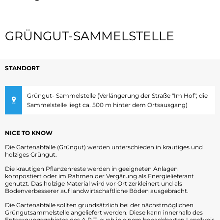
Essen & Trinken
Veranstaltungskalender
Kirche
Grüngut-
GRÜNGUT-SAMMELSTELLE
Sammelstelle
STANDORT
Grüngut- Sammelstelle (Verlängerung der Straße "Im Hof", die
Sammelstelle liegt ca. 500 m hinter dem Ortsausgang)
NICE TO KNOW
Die Gartenabfälle (Grüngut) werden unterschieden in krautiges und
holziges Grüngut.
Die krautigen Pflanzenreste werden in geeigneten Anlagen
kompostiert oder im Rahmen der Vergärung als Energielieferant
genutzt. Das holzige Material wird vor Ort zerkleinert und als
Bodenverbesserer auf landwirtschaftliche Böden ausgebracht.
Die Gartenabfälle sollten grundsätzlich bei der nächstmöglichen
Grüngutsammelstelle angeliefert werden. Diese kann innerhalb des
Entsorgungsgebietes des A.R.T. auch in einem benachbarten Landkreis