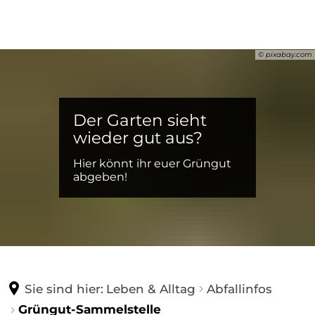
GEMEINDE
© pixabay.com
LEBEN & ALLTAG
Aktuelles
Bürgermeister und Beigeordnete
Der Garten sieht
KULTUR & FREIZEIT
Abfallinfos
wieder gut aus?
Ortsgemeinderat und Ausschüsse
Bauen
Hier könnt ihr euer Grüngut
WIRTSCHAFT
Bürger & Tourist-Information
Digitalbotschafter & Jugendbeauftragter
abgeben!
Gesundheit
Bücherei
Satzungen und Gebührenordnung
Unternehmer:innen
Kinder & Bildung
Fit & Aktiv
Seniorenleben
Unterkünfte
Lebensmittel
Sie sind hier:
Leben & Alltag
Abfallinfos
Vereine
Grüngut-Sammelstelle