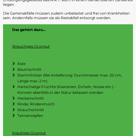
liegen.
Die Gartenabfälle müssen zudem unbelastet und frei von Krankheiten
sein. Andernfalls müssen sie als Restabfall entsorgt werden.
Das gehört dazu...
Strauchiges Grüngut
Äste
Baumschnitt
Stammhölzer (Bei Anlieferung: Durchmesser max. 20 cm,
Länge max. 2 m)
Hartschalige Früchte (Kastanien, Eicheln, Nüsse etc.) -
Können ebenfalls in der Natur belassen werden
Heckenschnitt
Rinde, Rindenmulch
Strauchschnitt
Tannenzapfen
Krautiges Grüngut