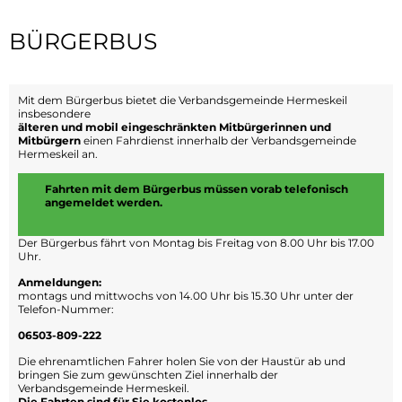
Essen & Trinken
Veranstaltungskalender
Seniorenleben
BÜRGERBUS
Kirche
Mit dem Bürgerbus bietet die Verbandsgemeinde Hermeskeil
insbesondere
älteren und mobil eingeschränkten Mitbürgerinnen und
Mitbürgern
einen Fahrdienst innerhalb der Verbandsgemeinde
Hermeskeil an.
Fahrten mit dem Bürgerbus müssen vorab telefonisch
angemeldet werden.
Der Bürgerbus fährt von Montag bis Freitag von 8.00 Uhr bis 17.00
Uhr.
Anmeldungen:
montags und mittwochs von 14.00 Uhr bis 15.30 Uhr unter der
Telefon-Nummer:
06503-809-222
Die ehrenamtlichen Fahrer holen Sie von der Haustür ab und
bringen Sie zum gewünschten Ziel innerhalb der
Verbandsgemeinde Hermeskeil.
Die Fahrten sind für Sie kostenlos.