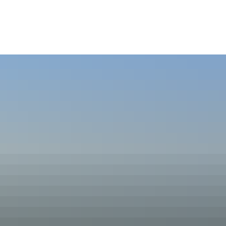
TAG
KULTUR & FREIZEIT
WIRTSCHAFT
Bürger & Tourist-Information
Unternehmer:innen
Bücherei
Fit & Aktiv
r
Unterkünfte
Vereine
Veranstaltungskalender