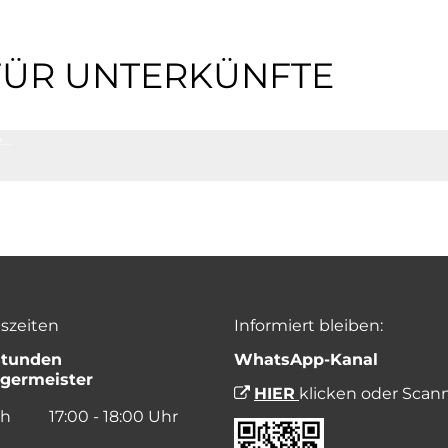
ÜR UNTERKÜNFTE
e…
szeiten
Informiert bleiben:
stunden
WhatsApp-Kanal
germeister
HIER
klicken oder Scan
ch
17:00
-
18:00
Uhr
Von 17:00 bis 18:00 Uhr