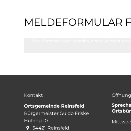
Meldeformular
MELDEFORMULAR F
für
Das Formular wird geladen, einen Moment bitt
Unterkünfte
Kontakt
Öffnung
Sprech
Ortsgemeinde Reinsfeld
Ortsbür
Bürgermeister Guido Friske
Hufring 10
Mittwo
54421
Reinsfeld